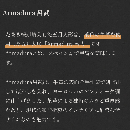
Armadura 呂武
たまき様が購入した五月人形は、
茶色の牛革を使
用した五月人形「Armadura呂武」
です。
Armaduraとは、スペイン語で甲冑を意味しま
す。
Armadura呂武は、牛革の表面を手作業で研ぎ出
してぼかしを入れ、ヨーロッパのアンティーク調
に仕上げました。茶革による独特のムラと重厚感
があり、現代の和洋折衷のインテリアに馴染むデ
ザインなのも魅力です。