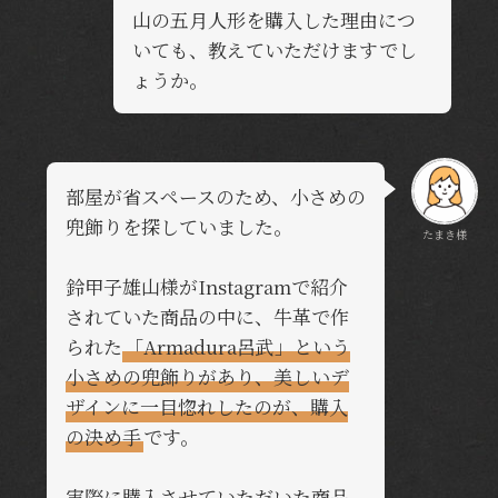
山の五月人形を購入した理由につ
いても、教えていただけますでし
ょうか。
部屋が省スペースのため、小さめの
兜飾りを探していました。
たまき様
鈴甲子雄山様がInstagramで紹介
されていた商品の中に、牛革で作
られた
「Armadura呂武」という
小さめの兜飾りがあり、美しいデ
ザインに一目惚れしたのが、購入
の決め手
です。
実際に購入させていただいた商品