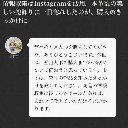
情報収集はInstagramを活用。本革製の美
しい兜飾りに一目惚れしたのが、購入のき
っかけに
弊社の五月人形を購入してくださ
り、ありがとうございます。今回
鈴甲子
は、五月人形の購入までのお話に
ついて伺おうと思っています。ま
ずは、弊社の作品を知ったきっか
けを教えてください。商品の情報
収集に役立ったツールがあれば、
あわせて教えていただけると助か
ります。