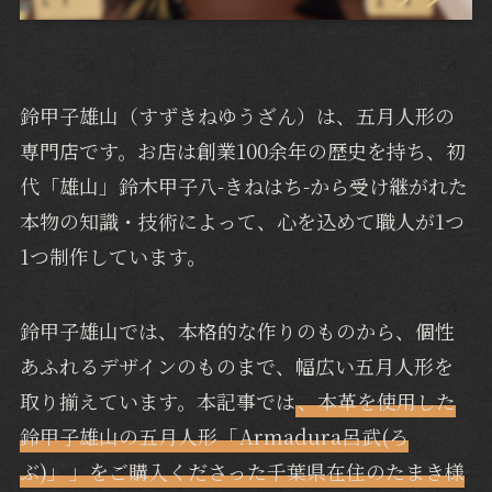
鈴甲子雄山（すずきねゆうざん）は、五月人形の
専門店です。お店は創業100余年の歴史を持ち、初
代「雄山」鈴木甲子八-きねはち-から受け継がれた
本物の知識・技術によって、心を込めて職人が1つ
1つ制作しています。
鈴甲子雄山では、本格的な作りのものから、個性
あふれるデザインのものまで、幅広い五月人形を
取り揃えています。本記事では
、本革を使用した
鈴甲子雄山の五月人形「
Armadura呂武(ろ
ぶ)」
」をご購入くださった千葉県在住のたまき様