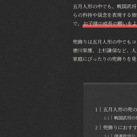
五月人形の中でも、戦国武将
らの矜持や信念を表現する独
で、
お子様の成長の願いをよ
兜飾りは五月人形の中でもコ
徳川家康、上杉謙信など、人
家庭にぴったりの兜飾りを見
五月人形の兜
戦国武将の
兜飾りにおす
伊達政宗公