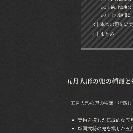
徳川家康公
上杉謙信公
本物の鎧を忠
まとめ
五月人形の兜の種類と
五月人形の兜の種類・特徴は
実物を模した伝統的な五
戦国武将の兜を模した五