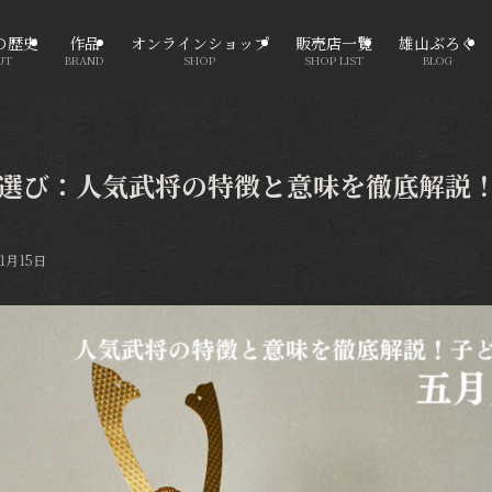
の歴史
作品
オンラインショップ
販売店一覧
雄山ぶろぐ
UT
BRAND
SHOP
SHOP LIST
BLOG
選び：人気武将の特徴と意味を徹底解説
11月15日