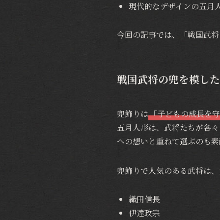
現代的なデザインの五月
今回の記事では、「戦国武将
戦国武将の兜を模した
兜飾りは
「子どもの成長を守
五月人形は、武将たちが各々
への想いと重ねて選ぶのも素
兜飾りで人気のある武将は、
織田信長
伊達政宗