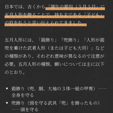
日本では、古くから
「端午の節句（５月５日」に
五月人形を飾ることで、持ち主である「子ども」
の厄を払うと言い伝えられてきました。
五月人形には、「鎧飾り」「兜飾り」「人形が鎧
兜を着けた武者人形（または子ども大将）」など
の種類があり、それぞれ意味が異なるので注意が
必要。五月人形の種類、願いについては主に以下
のとおり。
鎧飾り（兜、胴、大袖の３体一組の甲冑）……
全身を守る
兜飾り（頭を守る武具「兜」を飾ったもの）
……頭を守る