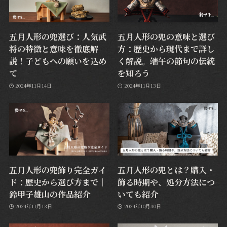
五月人形の兜選び：人気武
五月人形の兜の意味と選び
将の特徴と意味を徹底解
方：歴史から現代まで詳し
説！子どもへの願いを込め
く解説。端午の節句の伝統
て
を知ろう
2024年11月14日
2024年11月13日
五月人形の兜飾り完全ガイ
五月人形の兜とは？購入・
ド：歴史から選び方まで｜
飾る時期や、処分方法につ
鈴甲子雄山の作品紹介
いても紹介
2024年11月13日
2024年10月30日