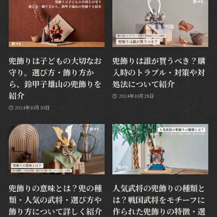
兜飾りは子どもの大切なお
兜飾りは誰が買うべき？購
守り。選び方・飾り方か
入時のトラブル・対策や対
ら、鈴甲子雄山の兜飾りを
処法について紹介
紹介
2024年10月28日
2024年10月30日
兜飾りの意味とは？兜の種
人気武将の兜飾りの種類と
類・人気の武将・選び方や
は？戦国武将をモチーフに
飾り方について詳しく紹介
作られた兜飾りの特徴・選