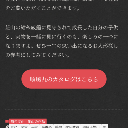
をご覧いただくことができます。
雄山の紺糸威鎧に見守られて成長した自分の子供
と、実物を一緒に見に行くのも、楽しみの一つに
なりますよ。ぜひ一生の思い出になるお人形探し
の参考にしてみてください。
順風丸のカタログはこちら
節句文化
雄山の作品
なに
家宝
平家
平重盛
特徴
紺糸威鎧
鈴甲子雄山
鎧