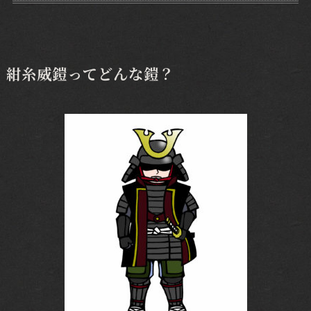
紺糸威鎧ってどんな鎧？