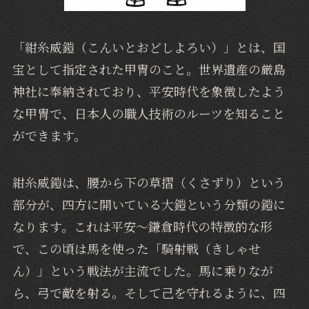
「紺糸威鎧（こんいとおどしよろい）」とは、国
宝として指定された甲冑のこと。世界遺産の厳島
神社に奉納されており、平安時代を象徴したよう
な甲冑で、日本人の職人技術のルーツを知ること
ができます。
紺糸威鎧は、腰から下の草摺（くさずり）という
部分が、四方に開いている大鎧という分類の鎧に
なります。これは平安〜鎌倉時代の特徴的な形
で、この頃は馬を使った「騎射戦（きしゃせ
ん）」という戦法が主流でした。馬に乗りなが
ら、弓で敵を射る。そして己を守れるように、四