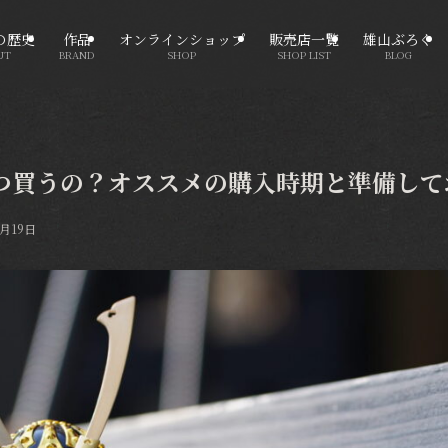
の歴史
作品
オンラインショップ
販売店一覧
雄山ぶろぐ
UT
BRAND
SHOP
SHOP LIST
BLOG
つ買うの？オススメの購入時期と準備して
9月19日