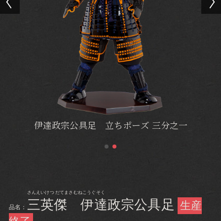
伊達政宗公具足 立ちポーズ 三分之一
さんえいけつ だてまさむねこうぐそく
三英傑 伊達政宗公具足
生産
品名：