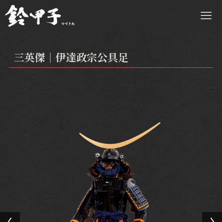
三英傑｜伊達政宗公具足