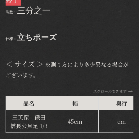
終了
三分之一
号数：
立ちポーズ
仕様：
＜ サイズ ＞
※測り方により多少異なる場合が
ございます。
スクロールできます
品名
幅
奥行
三英傑 織田
45cm
cm
信長公具足 1/3