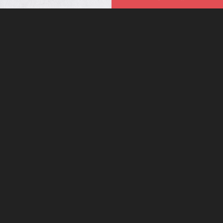
ホーム
鈴甲子｜三英傑
千葉県鎌ヶ谷市中佐津間2-11-16 〒273-0135
2-11-16 Nakasatsuma, Kamagaya-City, Chiba, 273-0135 Japan
採用情報
Instagram /
Facebook /
Twitter