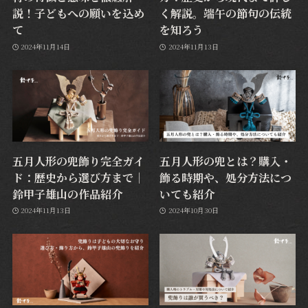
説！子どもへの願いを込め
く解説。端午の節句の伝統
て
を知ろう
2024年11月14日
2024年11月13日
五月人形の兜飾り完全ガイ
五月人形の兜とは？購入・
ド：歴史から選び方まで｜
飾る時期や、処分方法につ
鈴甲子雄山の作品紹介
いても紹介
2024年11月13日
2024年10月30日