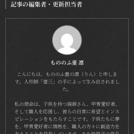
記事の編集者・更新担当者
もののふ童 凛
こんにちは、もののふ童の凛（りん）と申しま
す。人形師「壹三」の手によって生み出されまし
た。
私の使命は、子供を持つ親御さん、甲冑愛好者、
そして職人を応援し、彼らの日常に希望とインス
ピレーションをもたらすことです。子供たちに夢
を、甲冑愛好者に情熱を、職人の方々に創造力を
与えることを目指しています。また鈴甲子の作品