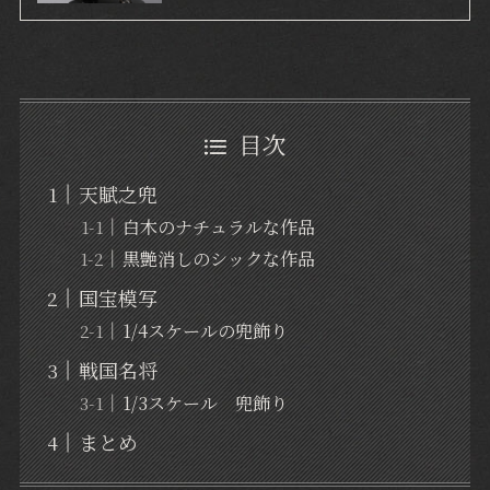
目次
天賦之兜
白木のナチュラルな作品
黒艶消しのシックな作品
国宝模写
1/4スケールの兜飾り
戦国名将
1/3スケール 兜飾り
まとめ