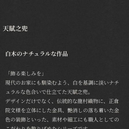
天賦之兜
白木のナチュラルな作品
「飾る楽しみを」
現代のお家にも馴染むよう、白を基調に淡いナチ
ュラルな色合いで仕立てた天賦之兜。
デザインだけでなく、伝統的な龍村織物に、正倉
院文様を立体にした金具、艶消しの落ち着いた金
色の装飾といった、素材や細工にも職人としての
こだわりを散りばめたシリーズです。