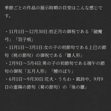
季節ごとの作品の展示時期の目安はこんな感じで
す。
・11月1日～12月30日:初正月の御祝である「破魔
弓」「羽子板」
・11月1日～3月1日:女の子の初節句である上巳の節
句（桃の節句）の御祝である「雛人形」
・2月9日～5月4日:男の子の初節句である端午の節
句の御祝「五月人形」「鯉のぼり」
・6月1日～9月30日:花火・うちわ・風鈴や、9月9
日の重陽の節句（菊の節句）の「後の雛」