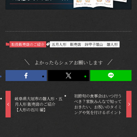
取扱販売店のご紹介
五月人形
販売店
鈴甲子雄山
雛人形
よかったらシェアお願いします
初節句の食事会はいつ行う
岐阜県大垣市の雛人形・五
べき？家族みんなで知って
月人形 販売店のご紹介
おきたい、お祝いのタイミ
【人形の石川 編】
ングや気を付けるポイント