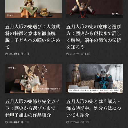
五月人形の兜選び：人気武
五月人形の兜の意味と選び
将の特徴と意味を徹底解
方：歴史から現代まで詳し
説！子どもへの願いを込め
く解説。端午の節句の伝統
て
を知ろう
2024年11月14日
2024年11月13日
五月人形の兜飾り完全ガイ
五月人形の兜とは？購入・
ド：歴史から選び方まで｜
飾る時期や、処分方法につ
鈴甲子雄山の作品紹介
いても紹介
2024年11月13日
2024年10月30日