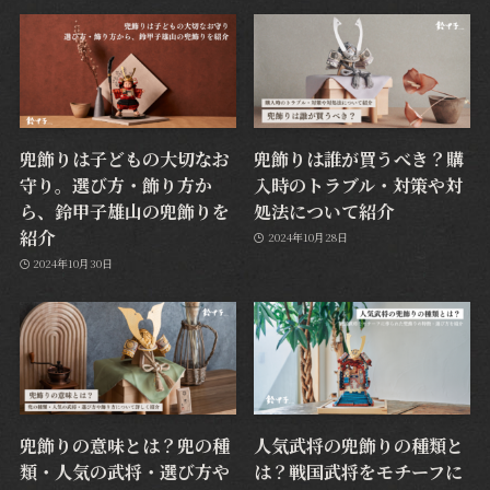
兜飾りは子どもの大切なお
兜飾りは誰が買うべき？購
守り。選び方・飾り方か
入時のトラブル・対策や対
ら、鈴甲子雄山の兜飾りを
処法について紹介
紹介
2024年10月28日
2024年10月30日
兜飾りの意味とは？兜の種
人気武将の兜飾りの種類と
類・人気の武将・選び方や
は？戦国武将をモチーフに