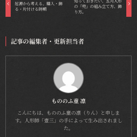
知っておきたい、五月人形
起源から考える、購入・飾
の「兜」の組み立て方、飾
る・片付ける時期
り方。
記事の編集者・更新担当者
もののふ童 凛
こんにちは、もののふ童の凛（りん）と申しま
す。人形師「壹三」の手によって生み出されまし
た。