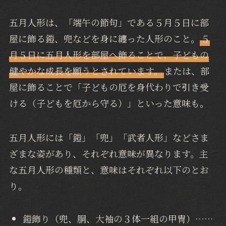
五月人形は、「端午の節句」である５月５日に部
屋に飾る鎧、兜などを身に纏った人形のこと。
５
月５日に五月人形を部屋へ飾ることで、子どもの
健やかな成長を願うとされています。
または、部
屋に飾ることで「子どもの厄を身代わりで引き受
ける（子どもを厄から守る）」といった意味も。
五月人形には「鎧」「兜」「武者人形」などさま
ざまな姿があり、それぞれ意味が異なります。主
な五月人形の種類と、意味はそれぞれ以下のとお
り。
鎧飾り（兜、胴、大袖の３体一組の甲冑）……