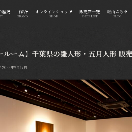
の歴史
作品
オンラインショップ
販売店一覧
雄山ぶろぐ
UT
BRAND
SHOP
SHOP LIST
BLOG
ールーム】千葉県の雛人形・五月人形 販
2023年9月19日