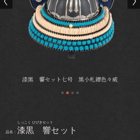
漆黒 響セット七号 黒小札縹色々威
しっこく ひびきセット
漆黒 響セット
品名：