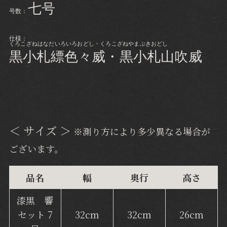
七号
号数：
仕様：
くろこざねはなだいろいろおどし・くろこざねやまぶきおどし
黒小札縹色々威・黒小札山吹威
＜ サイズ ＞
※測り方により多少異なる場合が
ございます。
品名
幅
奥行
高さ
漆黒 響
セット 7
32cm
32cm
26cm