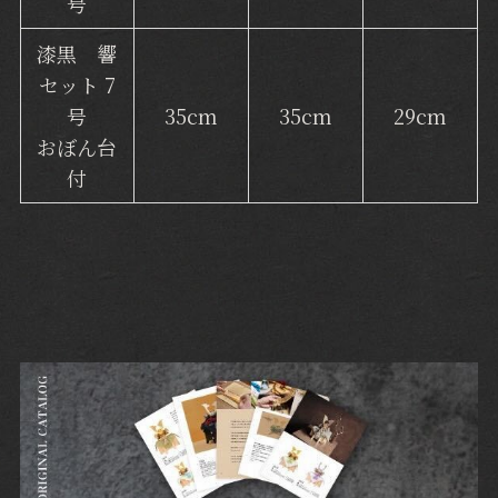
号
漆黒 響
セット 7
号
35cm
35cm
29cm
おぼん台
付