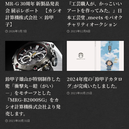
MR-G 30周年 新製品発表
『工芸職人が、かっこいい
会 展示レポート 【カシオ
アートを作ってみた。』日
計算機株式会社 × 鈴甲
本工芸堂 ,meets モバオク
子】
チャリティオークション
2026年3月7日
2023年12月8日
鈴甲子雄山が特別制作した
2024年度の｢鈴甲子カタロ
兜「衝撃丸－皚（がい）
グ｣が完成いたしました。
－」をモチーフとした
2023年10月25日
『MRG-B2000SG』をカ
シオ計算機株式会社より発
売します。
2023年10月31日