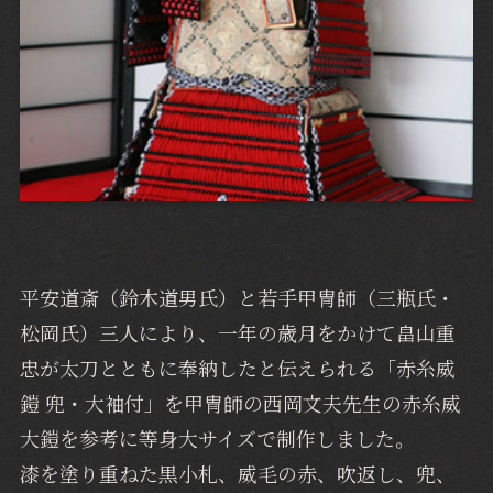
平安道斎（鈴木道男氏）と若手甲冑師（三瓶氏・
松岡氏）三人により、一年の歳月をかけて畠山重
忠が太刀とともに奉納したと伝えられる「赤糸威
鎧 兜・大袖付」を甲冑師の西岡文夫先生の赤糸威
大鎧を参考に等身大サイズで制作しました。
漆を塗り重ねた黒小札、威毛の赤、吹返し、兜、