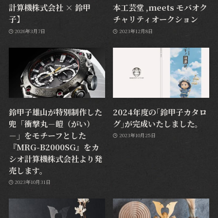
計算機株式会社 × 鈴甲
本工芸堂 ,meets モバオク
子】
チャリティオークション
2026年3月7日
2023年12月8日
鈴甲子雄山が特別制作した
2024年度の｢鈴甲子カタロ
兜「衝撃丸－皚（がい）
グ｣が完成いたしました。
－」をモチーフとした
2023年10月25日
『MRG-B2000SG』をカ
シオ計算機株式会社より発
売します。
2023年10月31日