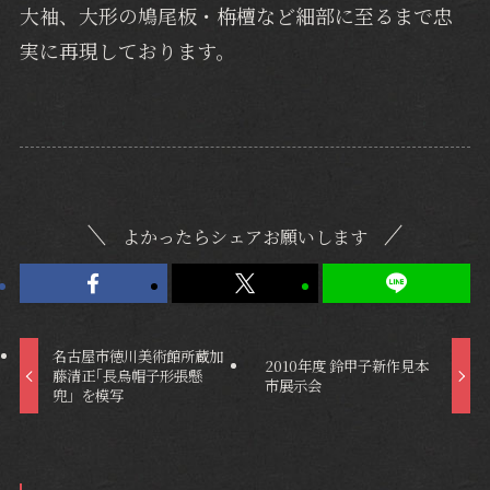
大袖、大形の鳩尾板・栴檀など細部に至るまで忠
実に再現しております。
よかったらシェアお願いします
名古屋市徳川美術館所蔵加
2010年度 鈴甲子新作見本
藤清正｢長烏帽子形張懸
市展示会
兜」を模写