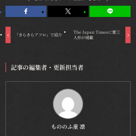
The Japan Timesに壹三
「きらきらアフロ」で紹介
人形が掲載
記事の編集者・更新担当者
もののふ童 凛