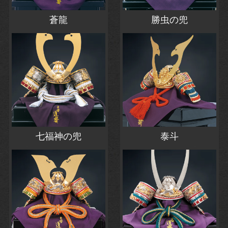
蒼龍
勝虫の兜
七福神の兜
泰斗