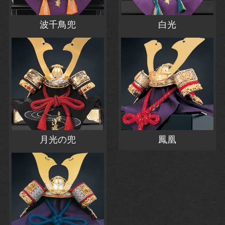
波千鳥兜
白光
月光の兜
鳳凰