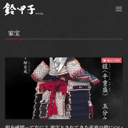
家宝
雄山の作品
紺糸威鎧ってなに？ 家宝とされてきた平家の鎧につい